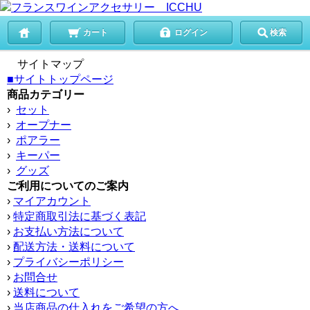
カート
ログイン
検索
サイトマップ
■サイトトップページ
商品カテゴリー
›
セット
›
オープナー
›
ポアラー
›
キーパー
›
グッズ
ご利用についてのご案内
›
マイアカウント
›
特定商取引法に基づく表記
›
お支払い方法について
›
配送方法・送料について
›
プライバシーポリシー
›
お問合せ
›
送料について
›
当店商品の仕入れをご希望の方へ